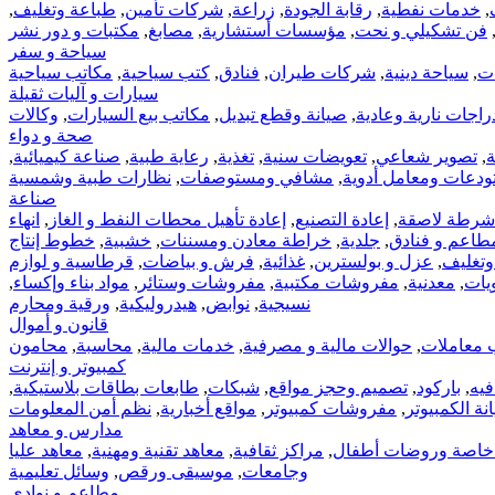
,
خدمات نفطية
,
رقابة الجودة
,
زراعة
,
شركات تأمين
,
طباعة وتغليف
,
فن تشكيلي و نحت
,
مؤسسات أستشارية
,
مصابغ
,
مكتبات و دور نشر
سياحة و سفر
ات
,
سياحة دينية
,
شركات طيران
,
فنادق
,
كتب سياحية
,
مكاتب سياحية
سيارات و آليات ثقيلة
راجات نارية وعادية
,
صيانة وقطع تبديل
,
مكاتب بيع السيارات
,
وكالات
صحة و دواء
ة
,
تصوير شعاعي
,
تعويضات سنية
,
تغذية
,
رعاية طبية
,
صناعة كيميائية
,
دعات ومعامل أدوية
,
مشافي ومستوصفات
,
نظارات طبية وشمسية
صناعة
شرطة لاصقة
,
إعادة التصنيع
,
إعادة تأهيل محطات النفط و الغاز
,
انهاء
طاعم و فنادق
,
جلدية
,
خراطة معادن ومسننات
,
خشبية
,
خطوط إنتاج
وتغليف
,
عزل و بولسترين
,
غذائية
,
فرش و بياضات
,
قرطاسية و لوازم
يات
,
معدنية
,
مفروشات مكتبية
,
مفروشات وستائر
,
مواد بناء وإكساء
,
نسيجية
,
نوابض
,
هيدروليكية
,
ورقية ومحارم
قانون و أموال
 معاملات
,
حوالات مالية و مصرفية
,
خدمات مالية
,
محاسبة
,
محامون
كمبيوتر و إنترنت
فيه
,
باركود
,
تصميم وحجز مواقع
,
شبكات
,
طابعات بطاقات بلاستيكية
,
ة الكمبيوتر
,
مفروشات كمبيوتر
,
مواقع أخبارية
,
نظم أمن المعلومات
مدارس و معاهد
اصة وروضات أطفال
,
مراكز ثقافية
,
معاهد تقنية ومهنية
,
معاهد عليا
وجامعات
,
موسيقى ورقص
,
وسائل تعليمية
مطاعم و نوادي