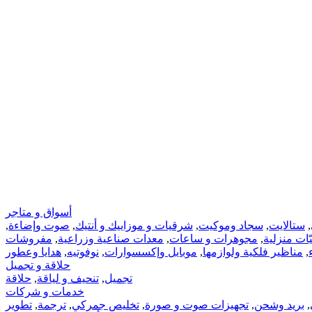
أسواق و متاجر
,
ستالايت
,
سجاد وموكيت
,
شرقيات و موزاييك و أنتيك
,
صوت وإضاءة
,
ّات‏ منزلية
,
مجوهرات‏ و ساعات
,
معدات صناعية وزراعية
,
مفروشات
,
مناظير فلكية ولوازمها
,
موبايل وإكسسوارات
,
نوفوتيه
,
هدايا وعطور
حلاقة و تجميل
تجميل
,
تنحيف و لياقة
,
حلاقة
خدمات و شركات
,
بريد وشحن
,
تجهيزات صوت و صورة
,
تخليص جمركي
,
ترجمة
,
تطوير